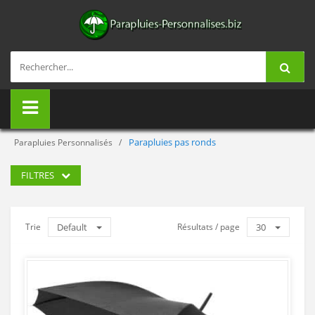
Parapluies pas ronds
Parapluies Personnalisés
FILTRES
Trie
Default
Résultats / page
30