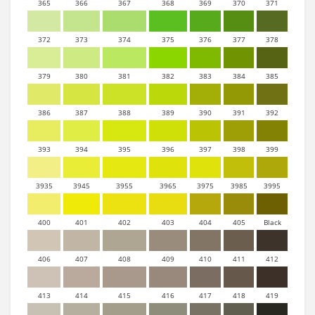
365
366
367
368
369
370
371
372
373
374
375
376
377
378
379
380
381
382
383
384
385
386
387
388
389
390
391
392
393
394
395
396
397
398
399
3935
3945
3955
3965
3975
3985
3995
400
401
402
403
404
405
Black
406
407
408
409
410
411
412
413
414
415
416
417
418
419