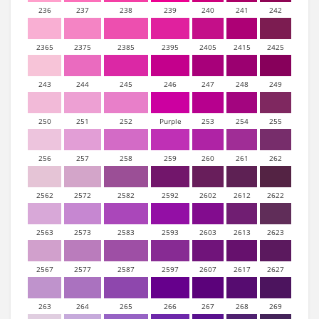
236
237
238
239
240
241
242
2365
2375
2385
2395
2405
2415
2425
243
244
245
246
247
248
249
250
251
252
Purple
253
254
255
256
257
258
259
260
261
262
2562
2572
2582
2592
2602
2612
2622
2563
2573
2583
2593
2603
2613
2623
2567
2577
2587
2597
2607
2617
2627
263
264
265
266
267
268
269