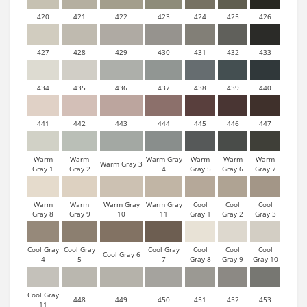
420
421
422
423
424
425
426
427
428
429
430
431
432
433
434
435
436
437
438
439
440
441
442
443
444
445
446
447
Warm
Warm
Warm Gray
Warm
Warm
Warm
Warm Gray 3
Gray 1
Gray 2
4
Gray 5
Gray 6
Gray 7
Warm
Warm
Warm Gray
Warm Gray
Cool
Cool
Cool
Gray 8
Gray 9
10
11
Gray 1
Gray 2
Gray 3
Cool Gray
Cool Gray
Cool Gray
Cool
Cool
Cool
Cool Gray 6
4
5
7
Gray 8
Gray 9
Gray 10
Cool Gray
448
449
450
451
452
453
11