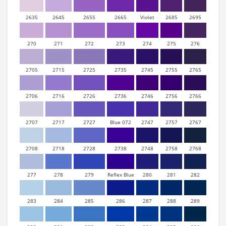
2635
2645
2655
2665
Violet
2685
2695
270
271
272
273
274
275
276
2705
2715
2725
2735
2745
2755
2765
2706
2716
2726
2736
2746
2756
2766
2707
2717
2727
Blue 072
2747
2757
2767
2708
2718
2728
2738
2748
2758
2768
277
278
279
Reflex Blue
280
281
282
283
284
285
286
287
288
289