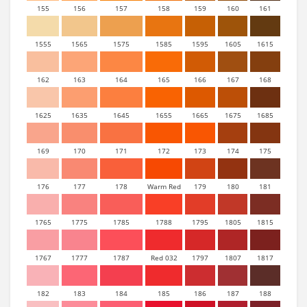
155
156
157
158
159
160
161
1555
1565
1575
1585
1595
1605
1615
162
163
164
165
166
167
168
1625
1635
1645
1655
1665
1675
1685
169
170
171
172
173
174
175
176
177
178
Warm Red
179
180
181
1765
1775
1785
1788
1795
1805
1815
1767
1777
1787
Red 032
1797
1807
1817
182
183
184
185
186
187
188