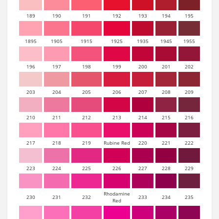
189
190
191
192
193
194
195
1895
1905
1915
1925
1935
1945
1955
196
197
198
199
200
201
202
203
204
205
206
207
208
209
210
211
212
213
214
215
216
217
218
219
Rubine Red
220
221
222
223
224
225
226
227
228
229
Rhodamine
230
231
232
233
234
235
Red