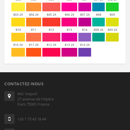
803 2X
804 2X
805 2X
806 2X
807 2X
808
809
810
811
812
813
814
808 2X
809 2X
810 2X
811 2X
812 2X
813 2X
814 2X
CONTACTEZ-NOUS
Wiz' Import
27 avenue de l'Opéra
Paris 75001 France
+33 1 75 43 18 44