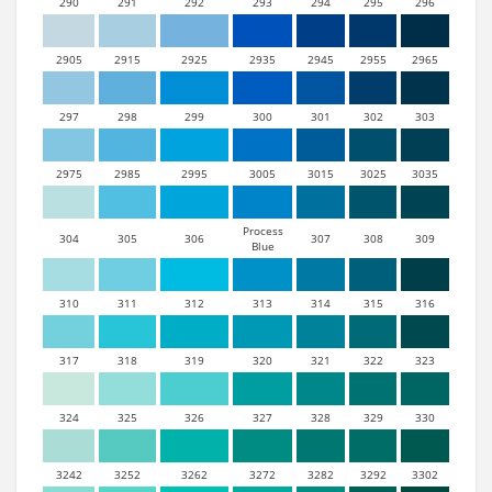
290
291
292
293
294
295
296
2905
2915
2925
2935
2945
2955
2965
297
298
299
300
301
302
303
2975
2985
2995
3005
3015
3025
3035
Process
304
305
306
307
308
309
Blue
310
311
312
313
314
315
316
317
318
319
320
321
322
323
324
325
326
327
328
329
330
3242
3252
3262
3272
3282
3292
3302