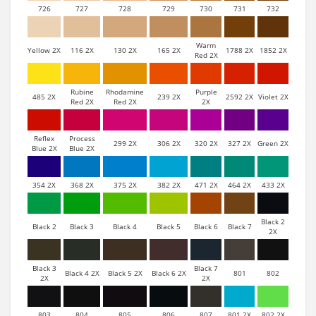
726
727
728
729
730
731
732
Warm
Yellow 2X
116 2X
130 2X
165 2X
1788 2X
1852 2X
Red 2X
Rubine
Rhodamine
Purple
485 2X
239 2X
2592 2X
Violet 2X
Red 2X
Red 2X
2X
Reflex
Process
299 2X
306 2X
320 2X
327 2X
Green 2X
Blue 2X
Blue 2X
354 2X
368 2X
375 2X
382 2X
471 2X
464 2X
433 2X
Black 2
Black 2
Black 3
Black 4
Black 5
Black 6
Black 7
2X
Black 3
Black 7
Black 4 2X
Black 5 2X
Black 6 2X
801
802
2X
2X
803
804
805
806
807
801 2X
802 2X