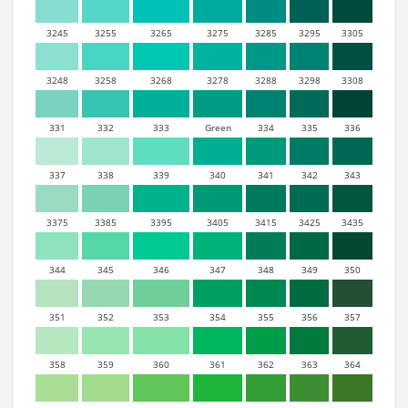
3245
3255
3265
3275
3285
3295
3305
3248
3258
3268
3278
3288
3298
3308
331
332
333
Green
334
335
336
337
338
339
340
341
342
343
3375
3385
3395
3405
3415
3425
3435
344
345
346
347
348
349
350
351
352
353
354
355
356
357
358
359
360
361
362
363
364