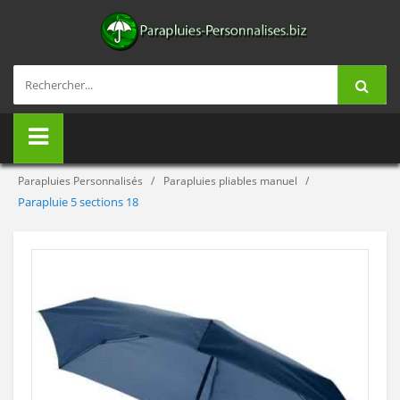
Parapluies Personnalisés
Parapluies pliables manuel
Parapluie 5 sections 18