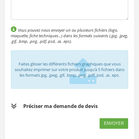
Vous pouvez nous envoyer un ou plusieurs fichiers (logo,
maquette, fiche techniques...) dans les formats suivants (.jpg, .jpeg,
.gif, .bmp, .png, .pdf, psd, .ai, .eps).
Faites glisser les différents fichiers graphiques que vous
souhaitez imprimer sur votre produit jusqu’à 5 fichiers dans
les formats jpg, .jpeg, .gif, .bmp, .png, .pdf, psd, .ai, .eps.
Préciser ma demande de devis
ENVOYER