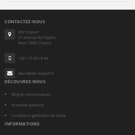
CONTACTEZ-NOUS
Wiz' Import
27 avenue de l'Opéra
Paris 75001 France
+33 1 75 43 18 44
devis@wiz-import.fr
DÉCOUVREZ-NOUS
Blog et communiqués
Nuancier pantone
Conditions générales de vente
INFORMATIONS