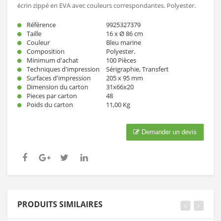
écrin zippé en EVA avec couleurs correspondantes. Polyester.
Référence
9925327379
Taille
16 x Ø 86 cm
Couleur
Bleu marine
Composition
Polyester.
Minimum d'achat
100 Pièces
Techniques d'impression
Sérigraphie, Transfert
Surfaces d'impression
205 x 95 mm
Dimension du carton
31x66x20
Pieces par carton
48
Poids du carton
11,00 Kg
Demander un devis
PRODUITS SIMILAIRES