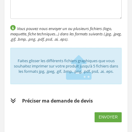
Vous pouvez nous envoyer un ou plusieurs fichiers (logo,
maquette, fiche techniques...) dans les formats suivants (.jpg, .jpeg,
.gif, .bmp, .png, .pdf, psd, .ai, .eps).
Faites glisser les différents fichiers graphiques que vous
souhaitez imprimer sur votre produit jusqu’à 5 fichiers dans
les formats jpg, .jpeg, .gif, .bmp, .png, .pdf, psd, .ai, .eps.
Préciser ma demande de devis
ENVOYER