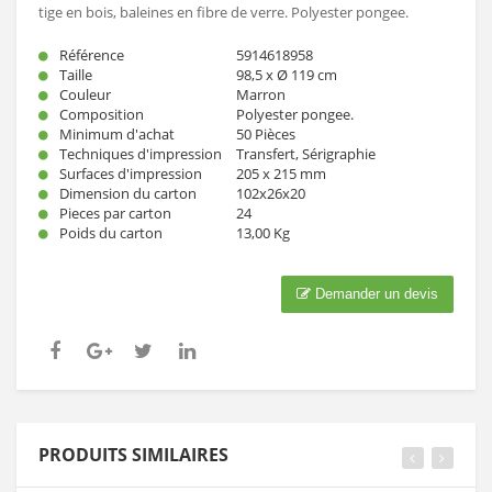
tige en bois, baleines en fibre de verre. Polyester pongee.
Référence
5914618958
Taille
98,5 x Ø 119 cm
Couleur
Marron
Composition
Polyester pongee.
Minimum d'achat
50 Pièces
Techniques d'impression
Transfert, Sérigraphie
Surfaces d'impression
205 x 215 mm
Dimension du carton
102x26x20
Pieces par carton
24
Poids du carton
13,00 Kg
Demander un devis
PRODUITS SIMILAIRES