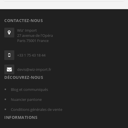
CONTACTEZ-NOUS
Wiz' Import
27 avenue de l'Opéra
Paris 75001 France
+33 1 75 43 18 44
devis@wiz-import.fr
DÉCOUVREZ-NOUS
Blog et communiqués
Nuancier pantone
Conditions générales de vente
INFORMATIONS