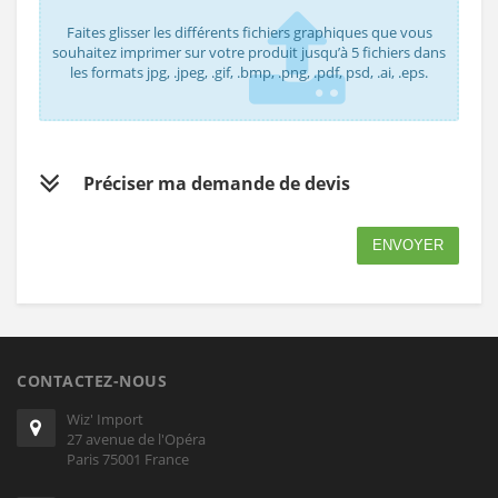
Faites glisser les différents fichiers graphiques que vous
souhaitez imprimer sur votre produit jusqu’à 5 fichiers dans
les formats jpg, .jpeg, .gif, .bmp, .png, .pdf, psd, .ai, .eps.
Préciser ma demande de devis
ENVOYER
CONTACTEZ-NOUS
Wiz' Import
27 avenue de l'Opéra
Paris 75001 France