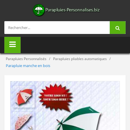
Parapluies Personnalisés
Parapluies pliables automatiques
Parapluie manche en bois